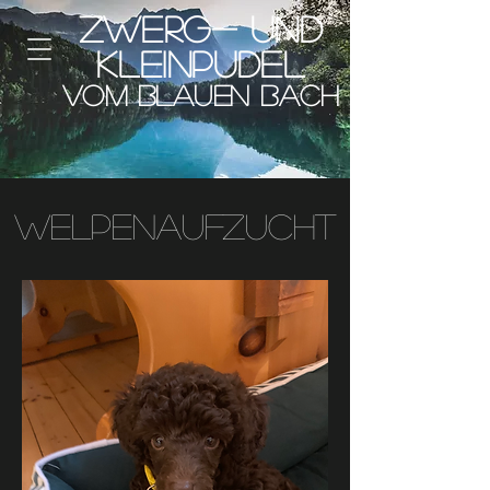
Zwerg- und
Kleinpudel
vom blauen Bach
Welpenaufzucht